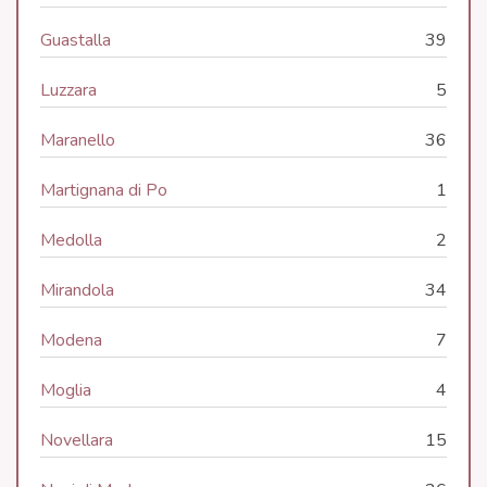
Guastalla
39
Luzzara
5
Maranello
36
Martignana di Po
1
Medolla
2
Mirandola
34
Modena
7
Moglia
4
Novellara
15