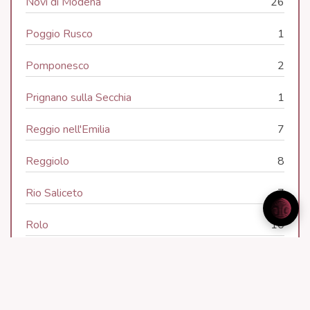
Novi di Modena
26
Poggio Rusco
1
Pomponesco
2
Prignano sulla Secchia
1
Reggio nell'Emilia
7
Reggiolo
8
Rio Saliceto
7
Rolo
10
Rubiera
7
San Felice sul Panaro
6