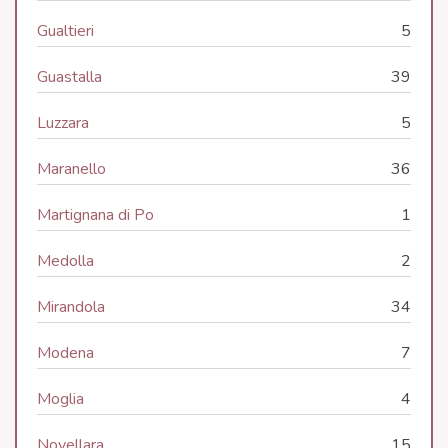
Gualtieri
5
Guastalla
39
Luzzara
5
Maranello
36
Martignana di Po
1
Medolla
2
Mirandola
34
Modena
7
Moglia
4
Novellara
15